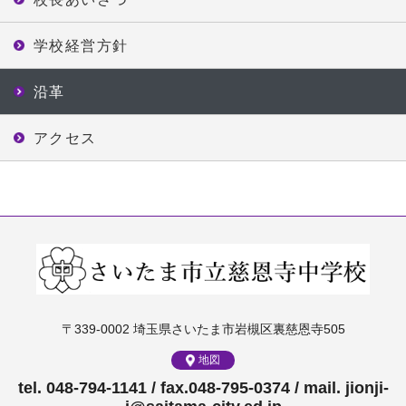
学校経営方針
沿革
アクセス
〒339-0002 埼玉県さいたま市岩槻区裏慈恩寺505
地図
tel. 048-794-1141 / fax.048-795-0374 / mail. jionji-