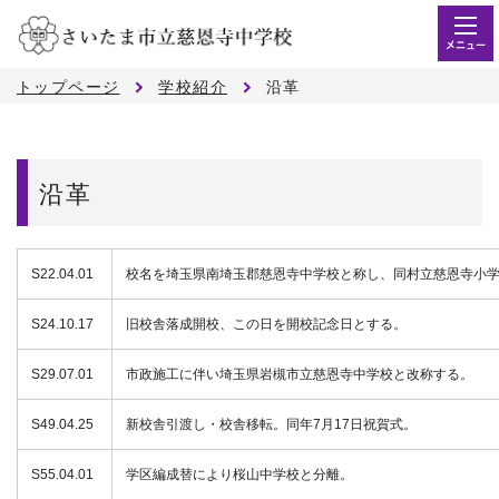
メニュー
トップページ
学校紹介
沿革
沿革
S22.04.01
校名を埼玉県南埼玉郡慈恩寺中学校と称し、同村立慈恩寺小
S24.10.17
旧校舎落成開校、この日を開校記念日とする。
S29.07.01
市政施工に伴い埼玉県岩槻市立慈恩寺中学校と改称する。
S49.04.25
新校舎引渡し・校舎移転。同年7月17日祝賀式。
S55.04.01
学区編成替により桜山中学校と分離。