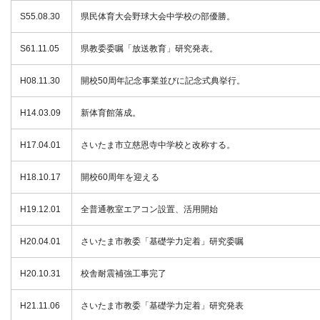
S55.08.30
県民体育大会野球大会中学校の部優勝。
S61.11.05
県教委委嘱「放送教育」研究発表。
H08.11.30
開校50周年記念事業並びに記念式典挙行。
H14.03.09
新体育館落成。
H17.04.01
さいたま市立慈恩寺中学校と改称する。
H18.10.17
開校60周年を迎える
H19.12.01
全普通教室エアコン設置、活用開始
H20.04.01
さいたま市教委「基礎学力定着」研究委嘱
H20.10.31
校舎耐震補強工事完了
H21.11.06
さいたま市教委「基礎学力定着」研究発表