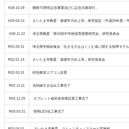
H28.10.29
開校70周年記念事業並びに記念式典挙行。
H29.04.13
さいたま市教委「基礎学力向上等」研究指定（平成29年度～平
H30.11.22
埼玉県教委「第43回中学校体育授業研究会」研究発表会
R01.05.31
埼玉県学校給食会「生きる力をはぐくむ食に関する指導モデ
R02.01.14
さいたま市教委「基礎学力向上等」研究発表会
R02.03.31
特別教室エアコン設置
R02.11.11
光回線引き込み工事完了
R02.12.25
タブレット端末保管庫設置工事完了
R03.03.31
照明LED化工事完了
R03.04.01
さいたま市教委 コミュニティ・スクール実施校