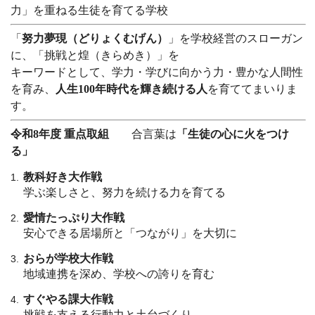
力」を重ねる生徒を育てる学校
「
努力夢現（どりょくむげん）
」を学校経営のスローガン
に、「挑戦と煌（きらめき）」を
キーワードとして、学力・学びに向かう力・豊かな人間性
を育み、
人生100年時代を輝き続ける人
を育ててまいりま
す。
令和8年度 重点取組
合言葉は
「生徒の心に火をつけ
る」
教科好き大作戦
学ぶ楽しさと、努力を続ける力を育てる
愛情たっぷり大作戦
安心できる居場所と「つながり」を大切に
おらが学校大作戦
地域連携を深め、学校への誇りを育む
すぐやる課大作戦
挑戦を支える行動力と土台づくり