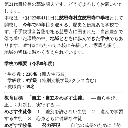
第21代目校長の髙波國夫です。どうぞよろしくお願いいた
します。
本校は、昭和22年4月1日に
慈恩寺村立慈恩寺中学校
として
開校し、
今年で80年目
を迎える、歴史と伝統ある学校で
す。千手観世音菩薩を祀る慈恩寺に囲まれた、自然豊かで
落ち着いた環境の中、
地域とともに歩んできた学校
でもあ
ります。3世代にわたって本校に在籍したご家庭も多く、
地域の皆様に温かく支えられています。
学校の概要（令和8年度）
生徒数：
230名
（新入生75名）
学級数：
9学級
（特別支援学級2クラス含む）
教職員：
39名
教育目標 「自主・自立をめざす生徒」
―
自ら学び、
正しく判断し、実行する ―
めざす生徒像
１
差別を許さない生徒 ２ 進んで学習
する生徒 ３ 心身ともに健康な生徒
めざす学校像 ― 努力夢現 ―
自他の成長のために「努